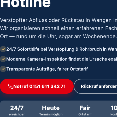
Hotline
Verstopfter Abfluss oder Rückstau in Wangen i
Wir organisieren schnell einen erfahrenen Fach
Ort — rund um die Uhr, sogar am Wochenende.
24/7 Soforthilfe bei Verstopfung & Rohrbruch in Wa
✓
Moderne Kamera-Inspektion findet die Ursache exa
✓
Transparente Aufträge, fairer Ortstarif
✓
Notruf 0151 611 342 71
Rückruf anforde
24/7
Heute
Fair
1
erreichbar
Termin möglich
Ortstarif
kos