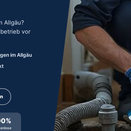
m Allgäu?
betrieb vor
ngen im Allgäu
kt
rn
00%
tenlose