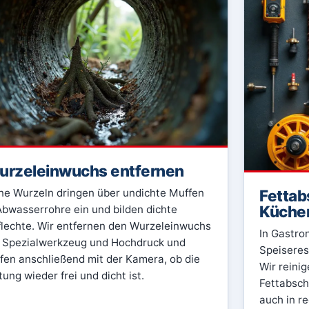
rzeleinwuchs entfernen
Fettab
ne Wurzeln dringen über undichte Muffen
Küche
Abwasserrohre ein und bilden dichte
lechte. Wir entfernen den Wurzeleinwuchs
In Gastro
 Spezialwerkzeug und Hochdruck und
Speiseres
fen anschließend mit der Kamera, ob die
Wir reini
tung wieder frei und dicht ist.
Fettabsch
auch in r