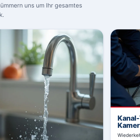
 kümmern uns um Ihr gesamtes
k.
Kanal-
Kamer
Wiederkeh