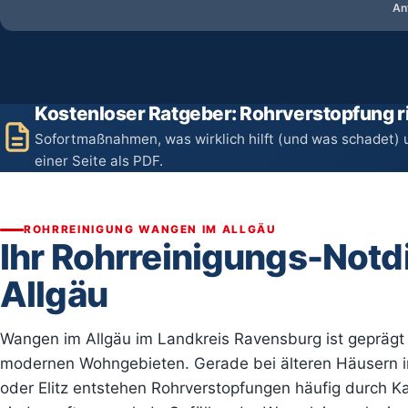
An
Kostenloser Ratgeber: Rohrverstopfung ri
Sofortmaßnahmen, was wirklich hilft (und was schadet) 
einer Seite als PDF.
ROHRREINIGUNG WANGEN IM ALLGÄU
Ihr Rohrreinigungs-Notd
Allgäu
Wangen im Allgäu im Landkreis Ravensburg ist geprägt 
modernen Wohngebieten. Gerade bei älteren Häusern in
oder Elitz entstehen Rohrverstopfungen häufig durch K