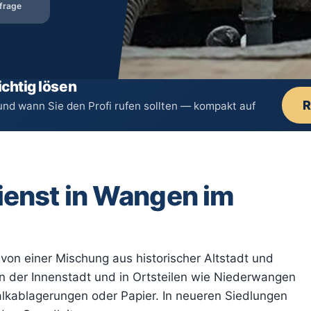
frage
chtig lösen
R
und wann Sie den Profi rufen sollten — kompakt auf
ienst in Wangen im
von einer Mischung aus historischer Altstadt und
 der Innenstadt und in Ortsteilen wie Niederwangen
alkablagerungen oder Papier. In neueren Siedlungen