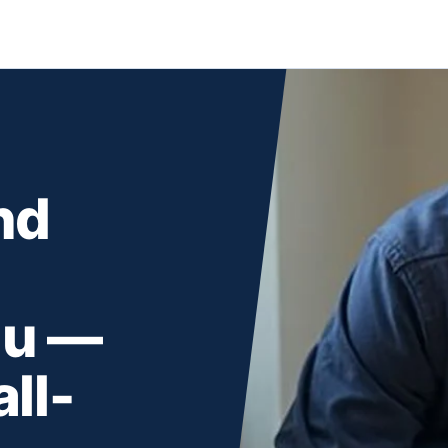
nd
äu —
ll-