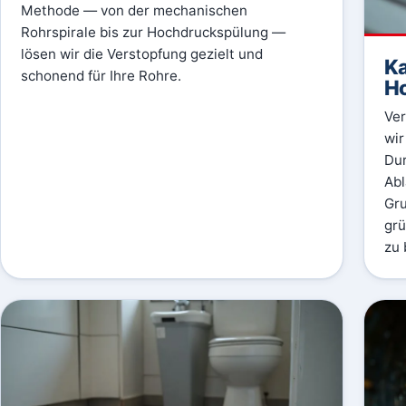
Methode — von der mechanischen
Rohrspirale bis zur Hochdruckspülung —
lösen wir die Verstopfung gezielt und
Ka
schonend für Ihre Rohre.
H
Ver
wir
Dur
Abl
Gru
grü
zu 