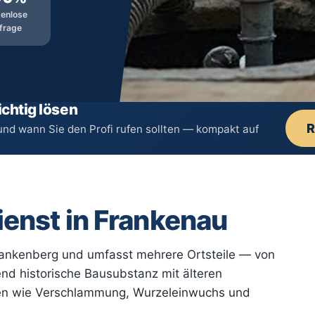
tenlose
frage
chtig lösen
R
und wann Sie den Profi rufen sollten — kompakt auf
ienst in Frankenau
rankenberg und umfasst mehrere Ortsteile — von
end historische Bausubstanz mit älteren
men wie Verschlammung, Wurzeleinwuchs und