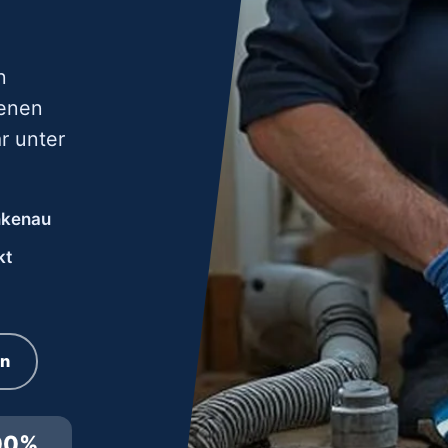
n
renen
r unter
ankenau
kt
rn
00%