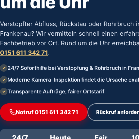
um die Uhr
Verstopfter Abfluss, Rückstau oder Rohrbruch i
Frankenau? Wir vermitteln schnell einen erfah
Fachbetrieb vor Ort. Rund um die Uhr erreichba
0151 611 342 71
.
24/7 Soforthilfe bei Verstopfung & Rohrbruch in Fr
✓
Moderne Kamera-Inspektion findet die Ursache exa
✓
Transparente Aufträge, fairer Ortstarif
✓
Notruf 0151 611 342 71
Rückruf anforde
24/7
Heute
Fair
1