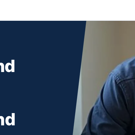
nd
nd