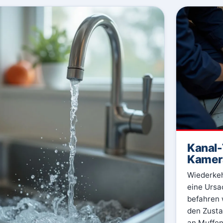
Kanal-
Kamer
Wiederkeh
eine Ursa
befahren 
den Zusta
an Muffe